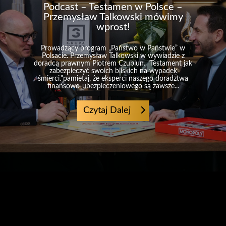
Podcast – Testamen w Polsce –
Przemysław Talkowski mówimy
wprost!
Prowadzący program „Państwo w Państwie” w
Polsacie. Przemysław Talkowski w wywiadzie z
doradcą prawnym Piotrem Czublun. "Testament jak
zabezpieczyć swoich bliskich na wypadek
śmierci."pamiętaj, że eksperci naszego doradztwa
finansowo-ubezpieczeniowego są zawsze...
Czytaj Dalej