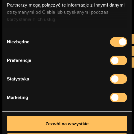
Partnerzy mogą połączyć te informacje z innymi danymi
otrzymanymi od Ciebie lub uzyskanymi podczas
korzystania z ich usług.
Wybór

Niezbędne
zgody

Preferencje

Podsumowanie
Na koniec warto podkreślić, że życie i
biznes są pełne nieprzewidywalności.
Statystyka
Kluczem do sukcesu jest nie tylko
planowanie na nieoczekiwane, ale także
ciągłe doskonalenie i adaptacja w świetle
Marketing
nowych wyzwań. Inwestowanie w solidne
fundamenty, zarówno w aspekcie
operacyjnym, finansowym jak i ludzkim,
pozwala firmie nie tylko przetrwać, ale
Zezwól na wszystkie
także rozwijać się w obliczu trudności.