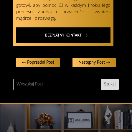
gotowi, aby pomóc Ci w każdym kroku tego
procesu. Zadbaj o przyszłość – wybierz
mądrze i z rozwagą.
BEZPŁATNY KONTAKT
←
Poprzedni Post
Następny Post
→