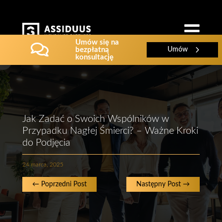

Umów się na

bezpłatną
Umów
konsultację
Jak Zadać o Swoich Wspólników w
Przypadku Nagłej Śmierci? – Ważne Kroki
do Podjęcia
24 marca, 2025
←
Poprzedni Post
Następny Post
→