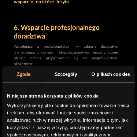
wsparcie, na które liczyła.
6. Wsparcie profesjonalnego
doradztwa
Współpraca z profesjonalistami w zakresie doradztwa
finansowego, prawnego i ubezpieczeniowego może znacznie
ułatwić proces przygotowania się na nieprzewidziane
okoliczności.
Zgoda
Szczegóły
O plikach cookies
Współpraca z ekspertami, którym można zaufać:
Doradcy finansowi i ubezpieczeniowi
Pomoc w wyborze odpowiednich polis i planów finansowych.
Radcy prawni
Niniejsza strona korzysta z plików cookie
Tworzenie umów i dokumentów prawnych, które zabezpieczą
Wykorzystujemy pliki cookie do spersonalizowania treści
interesy firmy.
i reklam, aby oferować funkcje społecznościowe i
Regularne konsultacje
Organizowanie regularnych spotkań z doradcami, aby na
analizować ruch w naszej witrynie. Informacje o tym, jak
bieżąco aktualizować plany i strategie w odpowiedzi na
korzystasz z naszej witryny, udostępniamy partnerom
zmieniające się warunki rynkowe i regulacyjne.
społecznościowym, reklamowym i analitycznym.