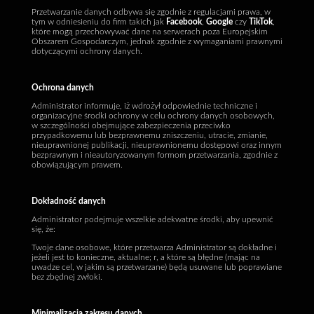
Przetwarzanie danych odbywa się zgodnie z regulacjami prawa, w
tym w odniesieniu do firm takich jak
Facebook
,
Google
czy
TikTok
,
które mogą przechowywać dane na serwerach poza Europejskim
Obszarem Gospodarczym, jednak zgodnie z wymaganiami prawnymi
dotyczącymi ochrony danych.
Ochrona danych
Administrator informuje, iż wdrożył odpowiednie techniczne i
organizacyjne środki ochrony w celu ochrony danych osobowych,
w szczególności obejmujące zabezpieczenia przeciwko
przypadkowemu lub bezprawnemu zniszczeniu, utracie, zmianie,
nieuprawnionej publikacji, nieuprawnionemu dostępowi oraz innym
bezprawnym i nieautoryzowanym formom przetwarzania, zgodnie z
obowiązującym prawem.
Dokładność danych
Administrator podejmuje wszelkie adekwatne środki, aby upewnić
się, że:
Twoje dane osobowe, które przetwarza Administrator są dokładne i
jeżeli jest to konieczne, aktualne; r, a które są błędne (mając na
uwadze cel, w jakim są przetwarzane) będą usuwane lub poprawiane
bez zbędnej zwłoki.
Minimalizacja zakresu danych