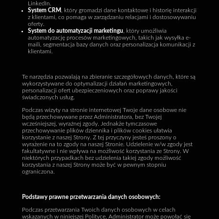
LinkedIn.
System CRM
, który gromadzi dane kontaktowe i historię interakcji
z klientami, co pomaga w zarządzaniu relacjami i dostosowywaniu
oferty.
System do automatyzacji marketingu
, który umożliwia
automatyzację procesów marketingowych, takich jak wysyłka e-
maili, segmentacja bazy danych oraz personalizacja komunikacji z
klientami.
Te narzędzia pozwalają na zbieranie szczegółowych danych, które są
wykorzystywane do optymalizacji działań marketingowych,
personalizacji ofert ubezpieczeniowych oraz poprawy jakości
świadczonych usług.
Podczas wizyty na stronie internetowej Twoje dane osobowe nie
będą przechowywane przez Administratora, bez Twojej
wcześniejszej, wyraźnej zgody. Jednakże tymczasowe
przechowywanie plików dziennika i plików cookies ułatwia
korzystanie z naszej Strony. Z tej przyczyny jesteś proszony o
wyrażenie na to zgody na naszej Stronie. Udzielenie w/w zgody jest
fakultatywne i nie wpływa na możliwość korzystania ze Strony. W
niektórych przypadkach bez udzielenia takiej zgody możliwość
korzystania z naszej Strony może być w pewnym stopniu
ograniczona.
Podstawy prawne przetwarzania danych osobowych:
Podczas przetwarzania Twoich danych osobowych w celach
wskazanych w niniejszej Polityce, Administrator może powołać się