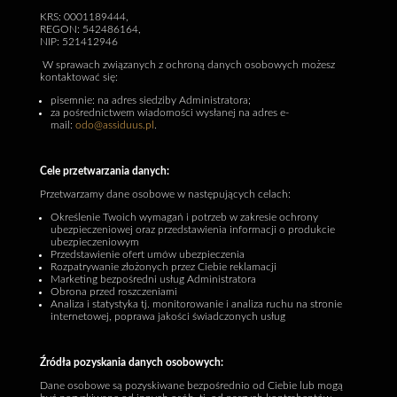
KRS: 0001189444,
REGON: 542486164,
NIP: 521412946
W sprawach związanych z ochroną danych osobowych możesz
kontaktować się:
pisemnie: na adres siedziby Administratora;
za pośrednictwem wiadomości wysłanej na adres e-
mail:
odo@assiduus.pl
.
Cele przetwarzania danych:
Przetwarzamy dane osobowe w następujących celach:
Określenie Twoich wymagań i potrzeb w zakresie ochrony
ubezpieczeniowej oraz przedstawienia informacji o produkcie
ubezpieczeniowym
Przedstawienie ofert umów ubezpieczenia
Rozpatrywanie złożonych przez Ciebie reklamacji
Marketing bezpośredni usług Administratora
Obrona przed roszczeniami
Analiza i statystyka tj. monitorowanie i analiza ruchu na stronie
internetowej, poprawa jakości świadczonych usług
Źródła pozyskania danych osobowych:
Dane osobowe są pozyskiwane bezpośrednio od Ciebie lub mogą