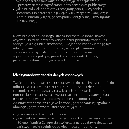
wykonania środków karnych, włączając zabezpieczanie
i przeciwdziałanie zagrożeniom bezpieczeństwa publicznego;
jakiemukolwiek podmiotowi przejmującemu, w wypadku
sprzedaży lub przekazania jakiejkolwiek zorganizowanej części
Administratora (włączając przypadek reorganizacji, rozwiązania
lub likwidacji).
Niezależnie od powyższego, strona internetowa może używać
wtyczek lub treści prezentowanych przez podmioty trzecie. Jeśli
zdecydujesz się z nich skorzystać, Twoje dane osobowe mogą być
udostępniane podmiotom trzecim, w tym platformom
społecznościowym. Administrator niniejszym rekomenduje
zapoznanie się z polityką prywatności podmiotu trzeciego
przed skorzystaniem z jego wtyczek lub treści.
Międzynarodowy transfer danych osobowych
Twoje dane osobowe będą przekazywane do państw trzecich, tj. do
odbiorców mających siedzibę poza Europejskim Obszarem
Gospodarczym lub Szwajcarią w krajach, które według Komisji
Europejskiej nie zapewniają wystarczającej ochrony danych (kraje
trzecie niezapewniające odpowiedniego poziomu ochrony).
Administrator przekazuje je wykorzystując mechanizmy zgodne z
obowiązującym prawem, które obejmują m.in.:
„Standardowe Klauzule Umowne UE;
gdy przekazywanie danych następuje do kraju trzeciego, wobec
którego Komisja Europejska stwierdziła na podstawie decyzji, że
państwo trzecie spełnia odpowiedni poziom ochrony.