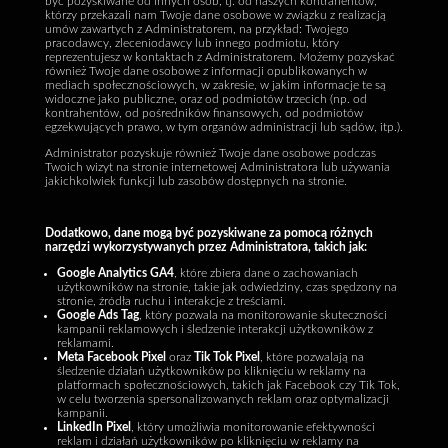
być pozyskiwane od innych osób, tj. od naszych kontrahentów,
którzy przekazali nam Twoje dane osobowe w związku z realizacją
umów zawartych z Administratorem, na przykład: Twojego
pracodawcy, zleceniodawcy lub innego podmiotu, który
reprezentujesz w kontaktach z Administratorem. Możemy pozyskać
również Twoje dane osobowe z informacji opublikowanych w
mediach społecznościowych, w zakresie, w jakim informacje te są
widoczne jako publiczne, oraz od podmiotów trzecich (np. od
kontrahentów, od pośredników finansowych, od podmiotów
egzekwujących prawo, w tym organów administracji lub sądów, itp.).
Administrator pozyskuje również Twoje dane osobowe podczas
Twoich wizyt na stronie internetowej Administratora lub używania
jakichkolwiek funkcji lub zasobów dostępnych na stronie.
Dodatkowo, dane mogą być pozyskiwane za pomocą różnych
narzędzi wykorzystywanych przez Administratora, takich jak:
Google Analytics GA4
, które zbiera dane o zachowaniach
użytkowników na stronie, takie jak odwiedziny, czas spędzony na
stronie, źródła ruchu i interakcje z treściami.
Google Ads Tag
, który pozwala na monitorowanie skuteczności
kampanii reklamowych i śledzenie interakcji użytkowników z
reklamami.
Meta Facebook Pixel
oraz
Tik Tok Pixel
, które pozwalają na
śledzenie działań użytkowników po kliknięciu w reklamy na
platformach społecznościowych, takich jak Facebook czy Tik Tok,
w celu tworzenia spersonalizowanych reklam oraz optymalizacji
kampanii.
LinkedIn Pixel
, który umożliwia monitorowanie efektywności
reklam i działań użytkowników po kliknięciu w reklamy na