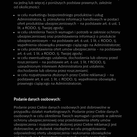
na jedną lub więcej z poniższych podstaw prawnych, zależnie
od okoliczności:
w celu marketingu bezpośredniego produktów i usług
Administratora, tj. przesyłania informacji handlowych w postaci
ofert produktów ubezpieczeniowych – na podstawie art. 6 ust. 1
lit. a RODO, tj. Twojej zgody;
w celu określenia Twoich wymagań i potrzeb w zakresie ochrony
ubezpieczeniowej oraz przedstawienia informacji o produkcie
ubezpieczeniowym – na podstawie art. 6 ust. 1 lit. c RODO, tj.
wypełnienia obowiązku prawnego ciążącego na Administratorze;
w celu przedstawienia ofert umów ubezpieczenia – na podstawie
art. 6 ust. 1 lit. a RODO, tj. Twojej zgody;
w celu ewentualnego ustalenia, dochodzenia lub obrony przed
roszczeniami – na podstawie art. 6 ust. 1 lit. f RODO, tj.
uzasadnionym interesem Administratora jest ustalenie,
dochodzenie lub obrona przez roszczeniami;
w celu rozpatrywania złożonych przez Ciebie reklamacji – na
podstawie art. 6 ust. 1 lit. c RODO, tj. wypełnienia obowiązku
prawnego ciążącego na Administratorze.
Podanie danych osobowych:
Podanie przez Ciebie danych osobowych jest dobrowolne w
przypadku działań marketingowych. Podanie przez Ciebie danych
osobowych w celu określenia Twoich wymagań i potrzeb w zakresie
ochrony ubezpieczeniowej oraz przedstawienia oferty umów
ubezpieczenia i rozpatrzenia złożonej przez Ciebie reklamacji jest
dobrowolne, aczkolwiek niezbędne w celu przygotowania
odpowiedniej oferty ubezpieczenia i wykonania obowiązków