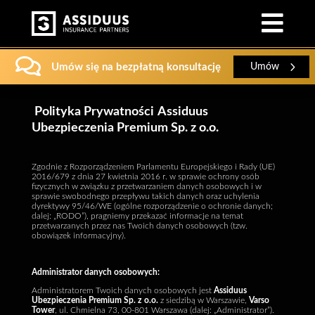


Umów się na bezpłatną konsultację
Umów
Polityka Prywatności
Assiduus
Ubezpieczenia Premium Sp. z o.o.
Zgodnie z Rozporządzeniem Parlamentu Europejskiego i Rady (UE)
2016/679 z dnia 27 kwietnia 2016 r. w sprawie ochrony osób
fizycznych w związku z przetwarzaniem danych osobowych i w
sprawie swobodnego przepływu takich danych oraz uchylenia
dyrektywy 95/46/WE (ogólne rozporządzenie o ochronie danych;
dalej: „RODO”), pragniemy przekazać informacje na temat
przetwarzanych przez nas Twoich danych osobowych (tzw.
obowiązek informacyjny).
Administrator danych osobowych:
Administratorem Twoich danych osobowych jest
Assiduus
Ubezpieczenia Premium Sp. z o.o.
z siedzibą w Warszawie,
Varso
Tower
, ul. Chmielna 73, 00-801 Warszawa (dalej: „Administrator”).