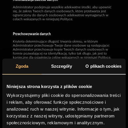
Administrator podejmuje wszelkie adekwatne środki, aby upewnić
się, że zakres Twoich danych osobowych, które przetwarza jest
ograniczony do danych osobowych adekwatnie wymaganych w
celach wskazanych w niniejszej Polityce.
Przechowywanie danych
Kryteria determinujące długość trwania okresu, w którym
Administrator przechowuje Twoje dane osobowe są następujące:
Administrator przechowuje kopie Twoich danych osobowych w
formie pozwalającej na identyfikację, tylko tak długo, jak jest to
konieczne dla osiągniecia celów wskazanych w niniejszej Polityce,
chyba przepisy prawa powszechnie obowiązującego wymagają
Zgoda
Szczegóły
O plikach cookies
dłuższego okresu przechowywania danych osobowych.
Administrator może, w szczególności, przechowywać Twoje dane
osobowe do czasu upływu okresu przedawnienia roszczeń.
Niniejsza strona korzysta z plików cookie
Prawa osób, których dane osobowe dotyczą
Wykorzystujemy pliki cookie do spersonalizowania treści
Zgodnie z przepisami RODO, względem Twoich danych osobowych,
które są przetwarzane przez Administratora, przysługują Ci
i reklam, aby oferować funkcje społecznościowe i
następujące uprawnienia:
analizować ruch w naszej witrynie. Informacje o tym, jak
Prawo dostępu do danych
: możliwość uzyskania informacji o
korzystasz z naszej witryny, udostępniamy partnerom
przetwarzanych danych osobowych;
Prawo do sprostowania danych
: żądanie poprawienia
społecznościowym, reklamowym i analitycznym.
nieprawidłowych lub niekompletnych danych;
Prawo do usunięcia danych
: żądanie usunięcia danych w