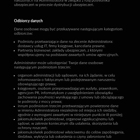
nałożonych na Administratora w związku z rolą pośrednika
ubezpieczeń w procesie dystrybucji ubezpieczeń.
Odbiorcy danych
Dane osobowe mogą być przekazywane następującym kategoriom
odbiorców:
Podmioty przetwarzające dane na zlecenie Administratora:
dostawcy usług IT, firmy księgowe, kancelaria prawne.
Partnerzy biznesowi: zakłady ubezpieczeń, z którymi
współpracujemy na podstawie zawartych umów agencyjnych.
Administrator może udostępniać Twoje dane osobowe
następującym podmiotom trzecim:
organom administracji lub sądowym, na ich żądanie, w celu
informowania o faktycznym lub podejrzewanym naruszeniu
obowiązującego prawa;
księgowym, osobom przeprowadzającym audyty, prawnikom,
agencjom PR, informatykom z uwzględnieniem obowiązku
zachowania poufności wynikającego z umowy lub obciążającego
te podmioty z mocy prawa;
innym podmiotom trzecim przetwarzającym powierzone dane
w imieniu Administratora niezależnie od miejsca ich siedziby,
zgodnie z wymogami zawartymi w niniejszym punkcie III poniżej;
jakiemukolwiek podmiotowi, organowi egzekucyjnemu lub
sądowi, w zakresie koniecznym dla ustalenia, skorzystania lub
ochrony roszczeń;
jakiemukolwiek podmiotowi właściwemu do celów zapobiegania,
śledztwa, wykrycia lub oskarżenia o czyny zabronione lub