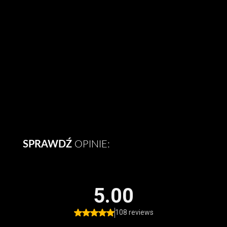
Ubezpieczeniowa
DLA SŁUŻBY
ZDROWIA
O NAS
SPRAWDŹ
OPINIE: