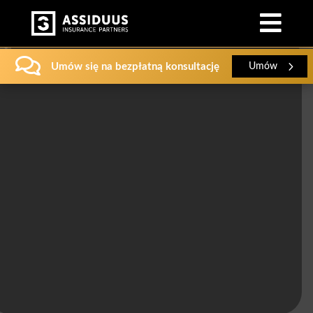


Umów się na bezpłatną konsultację
Umów