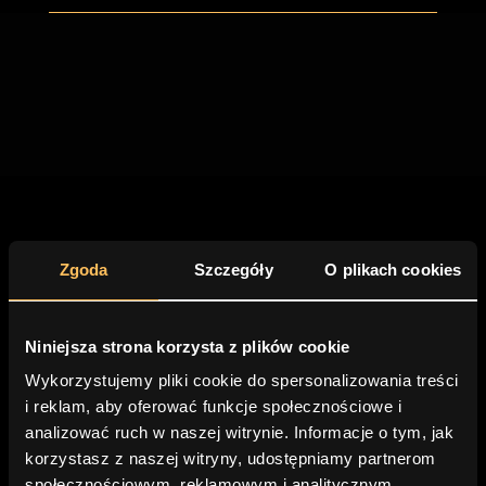
Zgoda
Szczegóły
O plikach cookies
AKTUALNOŚCI
SOCIAL MEDIA
Zobacz więcej filmów
Niniejsza strona korzysta z plików cookie
Wykorzystujemy pliki cookie do spersonalizowania treści
i reklam, aby oferować funkcje społecznościowe i
analizować ruch w naszej witrynie. Informacje o tym, jak
korzystasz z naszej witryny, udostępniamy partnerom
społecznościowym, reklamowym i analitycznym.