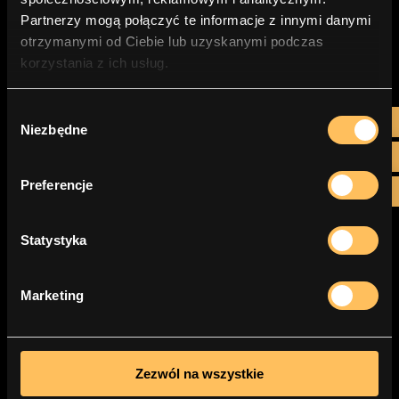
Partnerzy mogą połączyć te informacje z innymi danymi
otrzymanymi od Ciebie lub uzyskanymi podczas
korzystania z ich usług.
Wybór

Przeciętna polska rodzina wydaje
Niezbędne
zgody
więcej na ochronę samochodu...

Preferencje

Statystyka
Marketing
Najcenniejszym aktywem firmy
Zezwól na wszystkie
jest człowiek, który ją rozwija....