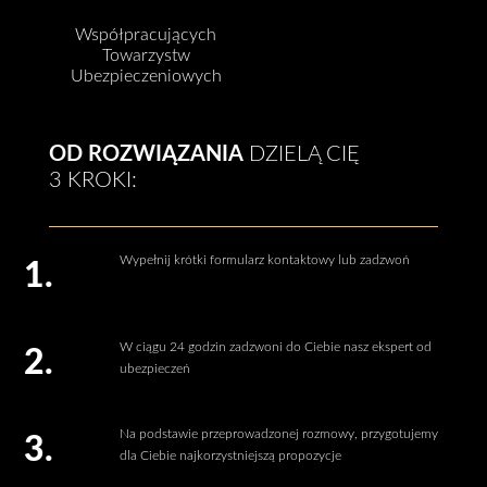
Współpracujących
Towarzystw
Ubezpieczeniowych
OD ROZWIĄZANIA
DZIELĄ CIĘ
3 KROKI:
Wypełnij krótki formularz kontaktowy lub zadzwoń
1.
W ciągu 24 godzin zadzwoni do Ciebie nasz ekspert od
2.
ubezpieczeń
Na podstawie przeprowadzonej rozmowy, przygotujemy
3.
dla Ciebie najkorzystniejszą propozycje