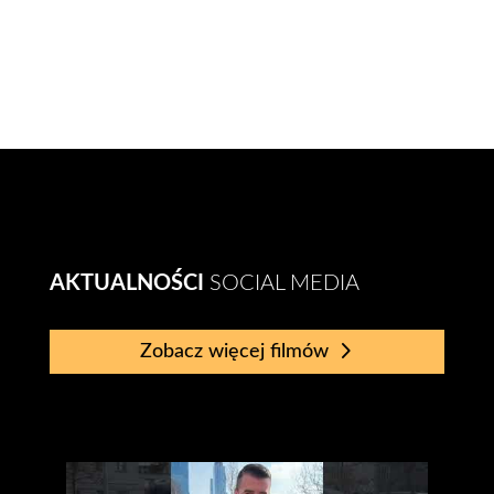
Prowadzący program „Państwo w Państwie” w Polsacie. Przemysław
Talkowski w wywiadzie z doradcą prawnym Piotrem Czublun.
„Testament jak zabezpieczyć swoich bliskich na wypadek śmierci.” 
Jeśli potrzebujesz dalszej pomocy, pamiętaj, że eksperci naszego...
AKTUALNOŚCI
SOCIAL MEDIA
Zobacz więcej filmów