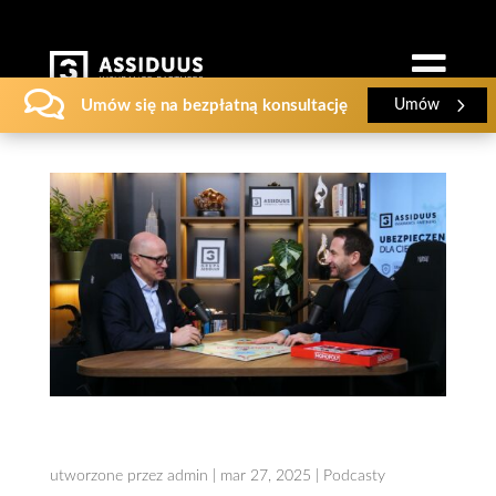


Umów się na bezpłatną konsultację
Umów
Podcast – Testamen w Polsce – Przemysław
Talkowski mówimy wprost!
utworzone przez
admin
|
mar 27, 2025
|
Podcasty