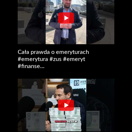
Cała prawda o emeryturach
#emerytura #zus #emeryt
#finanse...