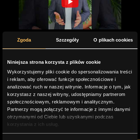
Ile jest wart człowiek, który
Zgoda
Szczegóły
O plikach cookies
zarabia dla swojej...
Niniejsza strona korzysta z plików cookie
Wykorzystujemy pliki cookie do spersonalizowania treści
i reklam, aby oferować funkcje społecznościowe i
analizować ruch w naszej witrynie. Informacje o tym, jak
korzystasz z naszej witryny, udostępniamy partnerom
społecznościowym, reklamowym i analitycznym.
Partnerzy mogą połączyć te informacje z innymi danymi
otrzymanymi od Ciebie lub uzyskanymi podczas
Tak działa polisa ze zwrotem
korzystania z ich usług.
składki #polisa #ubezpieczenia...