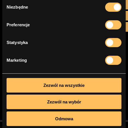
Wybór

Niezbędne
zgody

Preferencje

Statystyka
Marketing
To nie ZUS ani urząd skarbowy są
dziś...
Zezwól na wszystkie
Zezwól na wybór
Odmowa